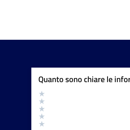
Quanto sono chiare le info
Valutazione
Valuta 5 stelle su 5
Valuta 4 stelle su 5
Valuta 3 stelle su 5
Valuta 2 stelle su 5
Valuta 1 stelle su 5