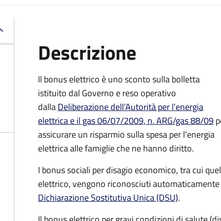
Descrizione
Il bonus elettrico è uno sconto sulla bolletta
istituito dal Governo e reso operativo
dalla
Deliberazione dell’Autorità per l’energia
elettrica e il gas 06/07/2009, n. ARG/gas 88/09
p
assicurare un risparmio sulla spesa per l'energia
elettrica alle famiglie che ne hanno diritto.
I bonus sociali per disagio economico, tra cui quel
elettrico, vengono riconosciuti automaticamente a
Dichiarazione Sostitutiva Unica (DSU)
.
Il bonus elettrico per gravi condizioni di salute (di