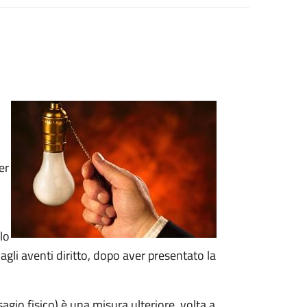
er
lo
gli aventi diritto, dopo aver presentato la
sagio fisico)
è una
misura ulteriore, volta a