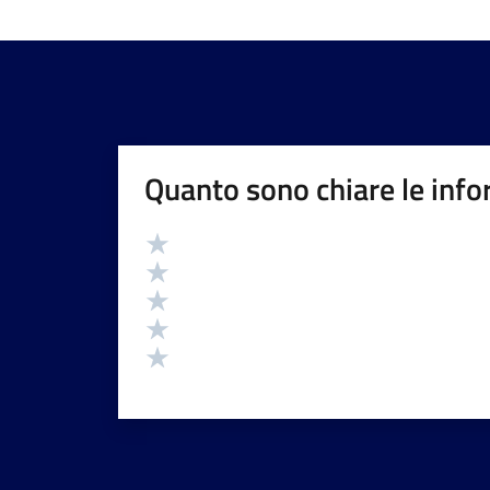
Quanto sono chiare le info
Valutazione
Valuta 5 stelle su 5
Valuta 4 stelle su 5
Valuta 3 stelle su 5
Valuta 2 stelle su 5
Valuta 1 stelle su 5