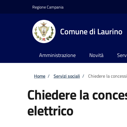
Salta al contenuto principale
Skip to footer content
Regione Campania
Comune di Laurino
Amministrazione
Novità
Serv
Briciole di pane
Home
/
Servizi sociali
/
Chiedere la concessi
Chiedere la conce
elettrico