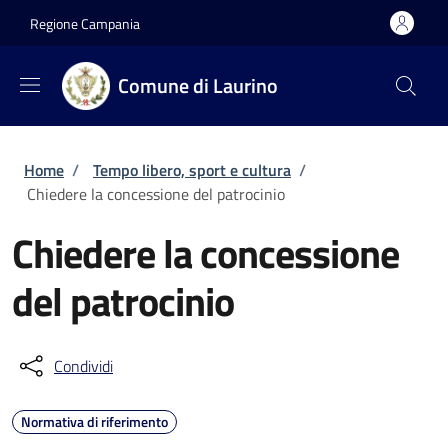
Salta al contenuto principale
Skip to footer content
Regione Campania
Comune di Laurino
Briciole di pane
Home
/
Tempo libero, sport e cultura
/
Chiedere la concessione del patrocinio
Chiedere la concessione
del patrocinio
Condividi
Normativa di riferimento