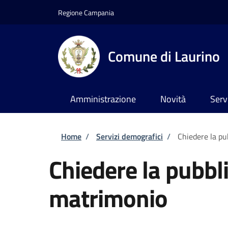
Salta al contenuto principale
Skip to footer content
Regione Campania
Comune di Laurino
Amministrazione
Novità
Serv
Briciole di pane
Home
/
Servizi demografici
/
Chiedere la pu
Chiedere la pubbl
matrimonio