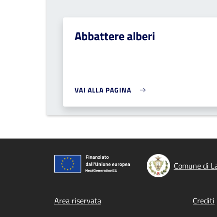
Abbattere alberi
VAI ALLA PAGINA
Comune di L
Footer menu
Area riservata
Crediti