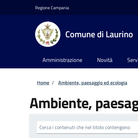
Salta al contenuto principale
Skip to footer content
Regione Campania
Comune di Laurino
Amministrazione
Novità
Serv
Briciole di pane
Home
/
Ambiente, paesaggio ed ecologia
Ambiente, paesag
Cerca i contenuti che nel titolo contengono: