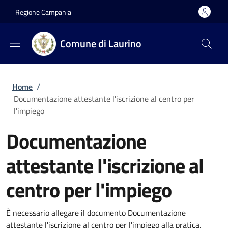
Salta al contenuto principale
Skip to footer content
Regione Campania
Comune di Laurino
Briciole di pane
Home
/
Documentazione attestante l'iscrizione al centro per
l'impiego
Documentazione
attestante l'iscrizione al
centro per l'impiego
È necessario allegare il documento Documentazione
attestante l'iscrizione al centro per l'impiego alla pratica.