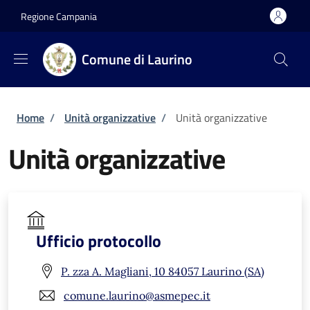
Salta al contenuto principale
Skip to footer content
Regione Campania
Comune di Laurino
Briciole di pane
Home
/
Unità organizzative
/
Unità organizzative
Unità organizzative
Ufficio protocollo
P. zza A. Magliani, 10 84057 Laurino (SA)
comune.laurino@asmepec.it