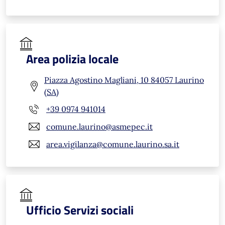
Area polizia locale
Piazza Agostino Magliani, 10 84057 Laurino
(SA)
+39 0974 941014
comune.laurino@asmepec.it
area.vigilanza@comune.laurino.sa.it
Ufficio Servizi sociali