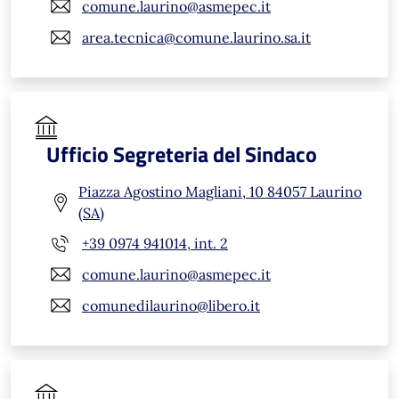
comune.laurino@asmepec.it
area.tecnica@comune.laurino.sa.it
Ufficio Segreteria del Sindaco
Piazza Agostino Magliani, 10 84057 Laurino
(SA)
+39 0974 941014, int. 2
comune.laurino@asmepec.it
comunedilaurino@libero.it