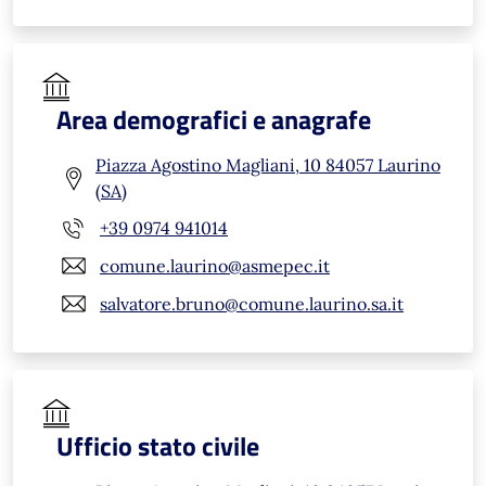
Area demografici e anagrafe
Piazza Agostino Magliani, 10 84057 Laurino
(SA)
+39 0974 941014
comune.laurino@asmepec.it
salvatore.bruno@comune.laurino.sa.it
Ufficio stato civile