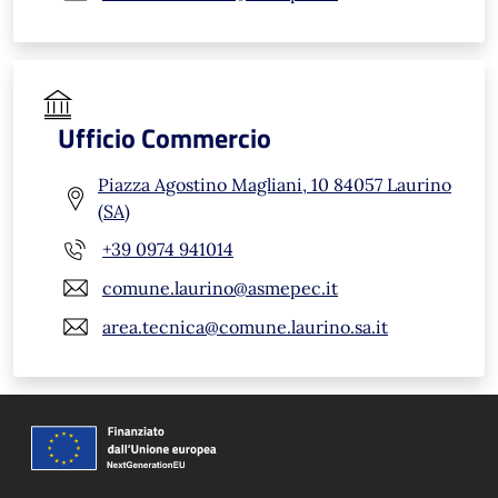
Ufficio Commercio
Piazza Agostino Magliani, 10 84057 Laurino
(SA)
+39 0974 941014
comune.laurino@asmepec.it
area.tecnica@comune.laurino.sa.it