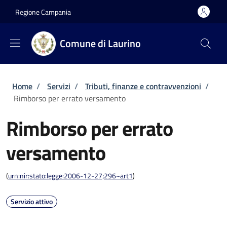
Salta al contenuto principale
Skip to footer content
Regione Campania
Comune di Laurino
Briciole di pane
Home
/
Servizi
/
Tributi, finanze e contravvenzioni
/
Rimborso per errato versamento
Rimborso per errato
versamento
(
urn:nir:stato:legge:2006-12-27;296~art1
)
Servizio attivo