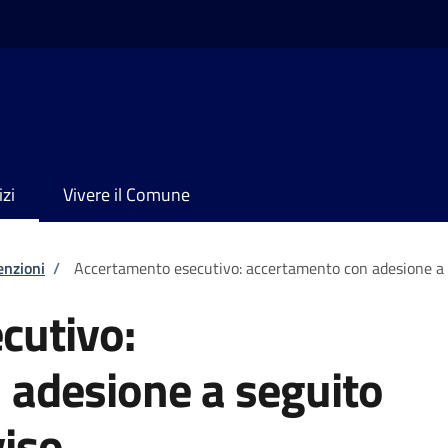
izi
Vivere il Comune
enzioni
/
Accertamento esecutivo: accertamento con adesione a se
cutivo:
 adesione a seguito
viso