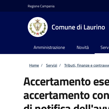
Salta al contenuto principale
Skip to footer content
Regione Campania
Comune di Laurino
Amministrazione
Novità
Serv
Briciole di pane
Home
/
Servizi
/
Tributi, finanze e contravv
Accertamento ese
accertamento con
di notifica dell'av