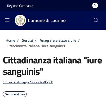
Salta al contenuto principale
Skip to footer content
Regione Campania
Comune di Laurino
Briciole di pane
Home
/
Servizi
/
Anagrafe e stato civile
/
Cittadinanza italiana "iure sanguinis"
Cittadinanza italiana "iure
sanguinis"
(
urn:nir:stato:legge:1992-02-05;91
)
Servizio attivo