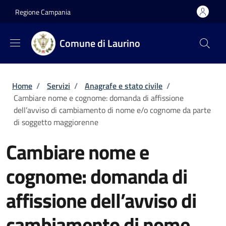
Salta al contenuto principale
Skip to footer content
Regione Campania
Comune di Laurino
Briciole di pane
Home
/
Servizi
/
Anagrafe e stato civile
/
Cambiare nome e cognome: domanda di affissione
dell’avviso di cambiamento di nome e/o cognome da parte
di soggetto maggiorenne
Cambiare nome e
cognome: domanda di
affissione dell’avviso di
cambiamento di nome