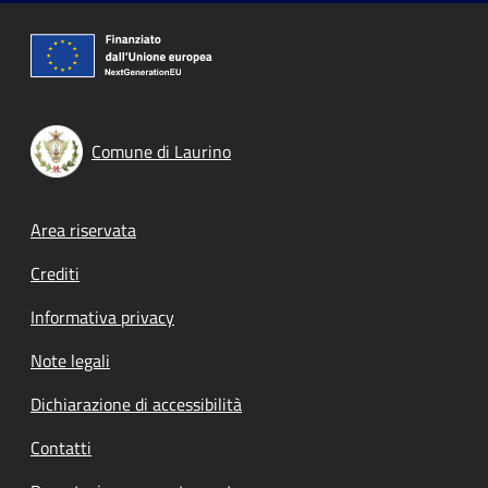
Comune di Laurino
Footer menu
Area riservata
Crediti
Informativa privacy
Note legali
Dichiarazione di accessibilità
Contatti