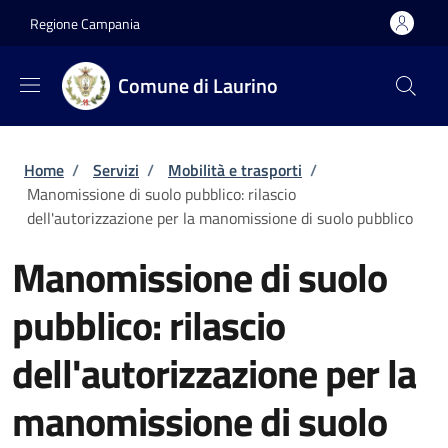
Salta al contenuto principale
Skip to footer content
Regione Campania
Comune di Laurino
Briciole di pane
Home
/
Servizi
/
Mobilità e trasporti
/
Manomissione di suolo pubblico: rilascio
dell'autorizzazione per la manomissione di suolo pubblico
Manomissione di suolo
pubblico: rilascio
dell'autorizzazione per la
manomissione di suolo