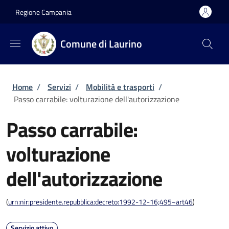
Salta al contenuto principale
Skip to footer content
Regione Campania
Comune di Laurino
Briciole di pane
Home
/
Servizi
/
Mobilità e trasporti
/
Passo carrabile: volturazione dell'autorizzazione
Passo carrabile:
volturazione
dell'autorizzazione
(
urn:nir:presidente.repubblica:decreto:1992-12-16;495~art46
)
Servizio attivo