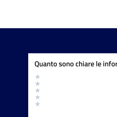
Quanto sono chiare le info
Valutazione
Valuta 5 stelle su 5
Valuta 4 stelle su 5
Valuta 3 stelle su 5
Valuta 2 stelle su 5
Valuta 1 stelle su 5