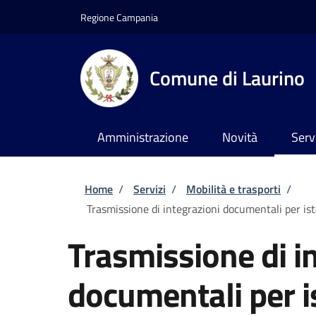
Salta al contenuto principale
Skip to footer content
Regione Campania
Comune di Laurino
Amministrazione
Novità
Serv
Briciole di pane
Home
/
Servizi
/
Mobilità e trasporti
/
Trasmissione di integrazioni documentali per ista
Trasmissione di i
documentali per is