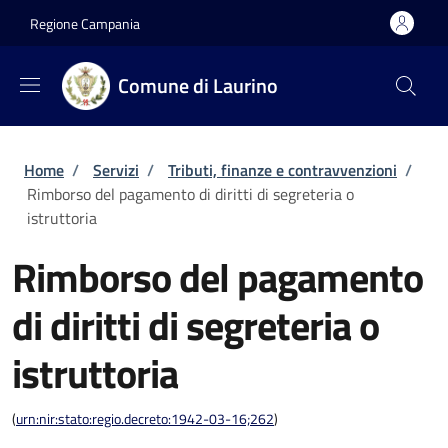
Salta al contenuto principale
Skip to footer content
Regione Campania
Comune di Laurino
Briciole di pane
Home
/
Servizi
/
Tributi, finanze e contravvenzioni
/
Rimborso del pagamento di diritti di segreteria o
istruttoria
Rimborso del pagamento
di diritti di segreteria o
istruttoria
(
urn:nir:stato:regio.decreto:1942-03-16;262
)