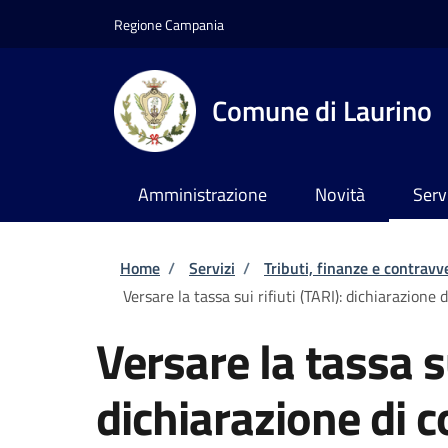
Salta al contenuto principale
Skip to footer content
Regione Campania
Comune di Laurino
Amministrazione
Novità
Serv
Briciole di pane
Home
/
Servizi
/
Tributi, finanze e contravv
Versare la tassa sui rifiuti (TARI): dichiarazione 
Versare la tassa su
dichiarazione di 