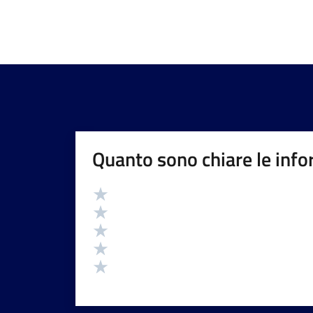
Quanto sono chiare le info
Valutazione
Valuta 5 stelle su 5
Valuta 4 stelle su 5
Valuta 3 stelle su 5
Valuta 2 stelle su 5
Valuta 1 stelle su 5