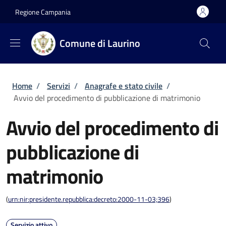
Salta al contenuto principale
Skip to footer content
Regione Campania
Comune di Laurino
Briciole di pane
Home
/
Servizi
/
Anagrafe e stato civile
/
Avvio del procedimento di pubblicazione di matrimonio
Avvio del procedimento di
pubblicazione di
matrimonio
(
urn:nir:presidente.repubblica:decreto:2000-11-03;396
)
Servizio attivo